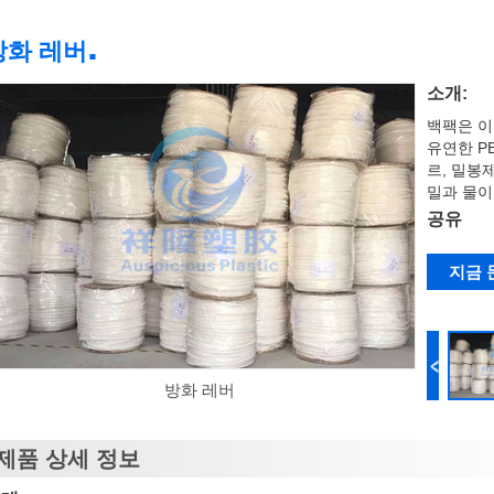
.
방화 레버
소개:
백팩은 이
유연한 P
르, 밀봉
밀과 물이
공유
지금 
방화 레버
제품 상세 정보