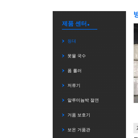
.
제품 센터
등대
못물 국수
폼 롤러
저류기
알루미늄박 절연
거품 보호기
보온 거품관