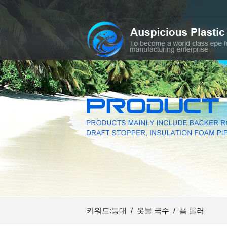
키워드:
등대
/
못물 국수
/
폼 롤러