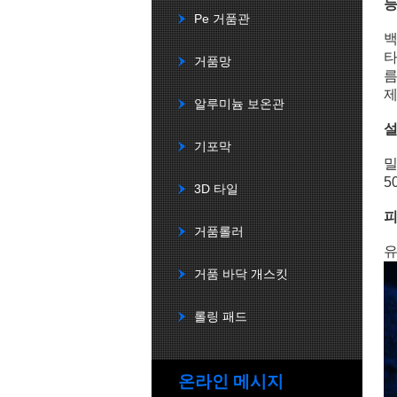
Pe 거품관
백
타
거품망
름
제
알루미늄 보온관
설
기포막
밀
5
3D 타일
거품롤러
유
거품 바닥 개스킷
롤링 패드
온라인 메시지