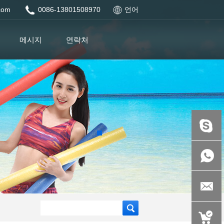
.com
0086-13801508970
언어
메시지
연락처
현장:
d8845e5ac
+86-
138015089
auspicious