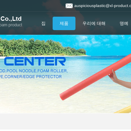
auspiciousplastic@xl-product
집
제품
우리에 대해
명예