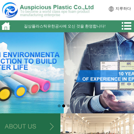
지루하다
길상플라스틱유한공사에 오신 것을 환영합니다!