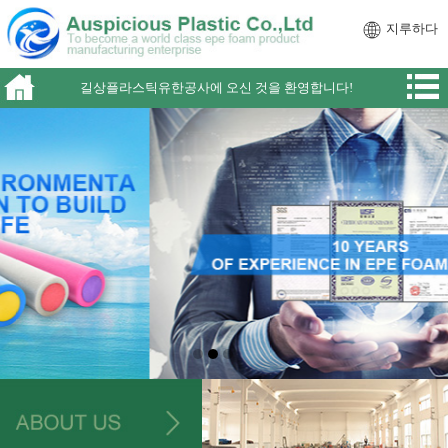
지루하다
길상플라스틱유한공사에 오신 것을 환영합니다!