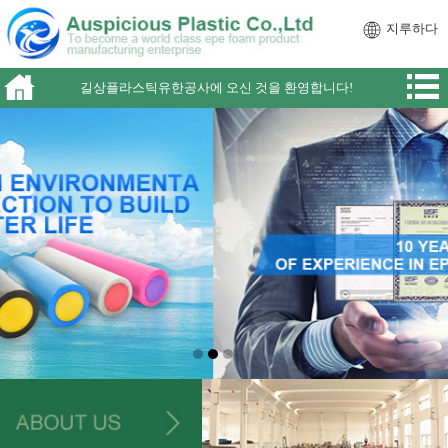
지루하다
길상플라스틱유한공사에 오신 것을 환영합니다!